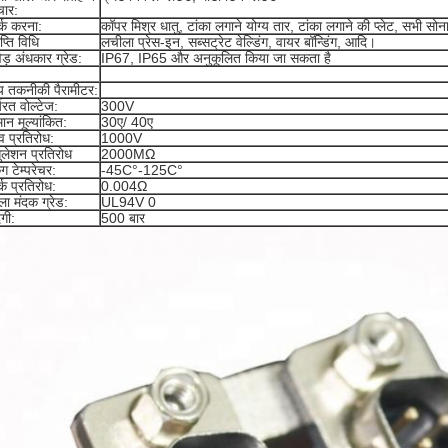
ार:
र्क करना:
कॉपर मिश्र धातु, टांका लगाने योग्य तार, टांका लगाने की प्लेट, सभी स
प्ति विधि
लचीला प्रेस-इन, सब्सट्रेट वेल्डिंग, वायर बॉन्डिंग, आदि।
िड़ अंधकार ग्रेड:
IP67, IP65 और अनुकूलित किया जा सकता है
्य तकनीकी पैरामीटर:
्यरत वोल्टेज:
300V
मान मूल्यांकित:
30ए/ 40ए
व प्रतिरोध:
1000V
सुलेशन प्रतिरोध
2000MΩ
िंग टेम्परेचर:
-45C°-125C°
्क प्रतिरोध:
0.004Ω
ाला मंदक ग्रेड:
UL94V 0
दगी:
500 बार