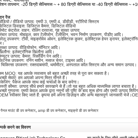
ेशन तापमान: -20 डिग्री सेल्सियस ~ + 80 डिग्री सेल्सियस या -40 डिग्री सेल्सियस ~ +1
दन रेंज
ऑडियो / वीडियो उत्पाद: एमपी 3, एमपी 4, डीवीडी, स्टीरियो सिस्टम
डिजिटल डिवाइस: डिजिटल कैमरा, डिजिटल वीडियो
िमोट कंट्रोल: वाहन, रोलिंग दरवाजा, गृह सुरक्षा उत्पाद
संचार उत्पाद: मोबाइल, कार टेलीफोन, टेलीफोन, भवन निर्माण उपकरण, पीडीए आदि।
घरेलू उपकरण: टीवी, माइक्रोवेव ओवन, इलेक्ट्रिक कुकर, इलेक्ट्रिक हेयर ड्रायर, इलेक्ट्र
ेल।
सुरक्षा उत्पाद: वीडियोफोन, मॉनिटर आदि।
खिलौना: इलेक्ट्रॉनिक खिलौना आदि।
ंप्यूटर उत्पाद: कैमरा, रिकॉर्डिंग पेन आदि।
फिटनेस उपकरण: रनिंग मशीन, मसाज चेयर, टाइमर आदि।
 चिकित्सा उपकरण: रक्तदाबमापी, थर्मामीटर, अस्पताल कॉल सिस्टम और अन्य समान उत्पाद।
कम MOQ: यह आपके व्यवसाय को बहुत अच्छी तरह से पूरा कर सकता है।
च्छी सेवाएं: हम आपको अपना मित्र मानते हैं।
पैकेजिंग: पैकेज आपके साथ कई चर्चाओं के बाद करेगा।
सस्ती कीमत: उत्पाद सीधे हमारे कारखाने से हैं।तो यह बहुत अधिक माध्यमिक लागत बचाता है।
च्छी गुणवत्ता: एमपी केवल आपके द्वारा नमूनों की पुष्टि के बाद शुरू होगा और एमपी उत्पाद शिपि
OEM स्वीकार किए जाते हैं: कृपया हमें अपना डिज़ाइन और अन्य महत्वपूर्ण जानकारी भेजें।O
,
,
पैनल माउंट डी उप कनेक्टर
amp डी उप कनेक्टर
माइक्रो डी उप कनेक्टर
्पर्क करने का विवरण