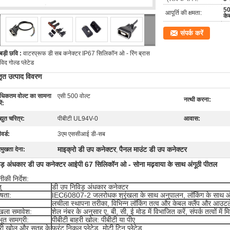
50
आपूर्ति की क्षमता:
के
संपर्क करें
बड़ी छवि :
वाटरप्रूफ डी सब कनेक्टर IP67 सिलिकॉन ओ - रिंग ब्रास
विद गोल्ड प्लेटेड
तृत उत्पाद विवरण
धिकतम वोल्ट का सामना
एसी 500 वोल्ट
नत्थी करना:
ें:
द्युत चरित्र:
पीबीटी UL94V-0
आवास:
वर्ड:
3एम एससीआई डी-सब
माइक्रो डी उप कनेक्टर
पैनल माउंट डी उप कनेक्टर
रमुखता देना:
,
िड़ अंधकार डी उप कनेक्टर आईपी 67 सिलिकॉन ओ - सोना मढ़वाया के साथ अंगूठी पीतल
की निर्देश:
ु
डी उप निविड़ अंधकार कनेक्टर
ेषता:
IEC60807-2 जलरोधक श्रृंखला के साथ अनुपालन, लॉकिंग के साथ और स
लचीला स्थापना तरीका, विभिन्न लॉकिंग तत्व और केबल क्लैंप और आउटल
ृंखला समावेश:
शेल नंबर के अनुसार ए, बी, सी, ई मोड में विभाजित करें, संपर्क तत्वों मे
भूत सामग्री:
पीबीटी बाहरी खोल: पीबीटी या पीए
री खोल और सतह के
फ्रंट निकल प्लेटेड, मोटी टिन प्लेटेड