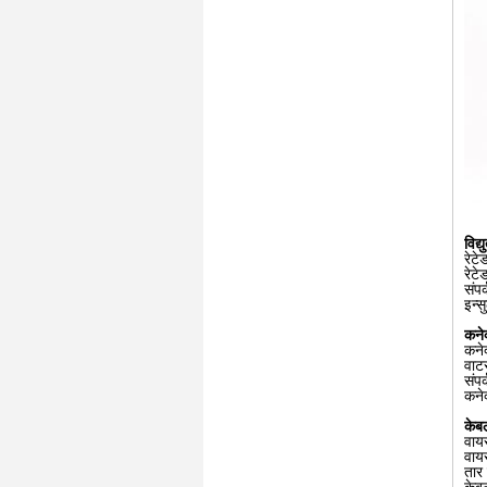
विद्
रेट
रेटे
संप
इन्
कनेक
कनेक
वाट
संप
कनेक
केबल
वा
वाय
तार 
केबल