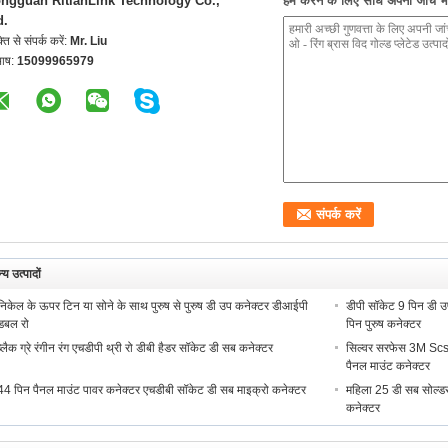
ngguan RitianLink Technology Co.,
हम करने के लिए सीधे अपनी जांच भेज
d.
्ति से संपर्क करें:
Mr. Liu
भाष:
15099965979
्य उत्पादों
निकेल के ऊपर टिन या सोने के साथ पुरुष से पुरुष डी उप कनेक्टर डीआईपी
डीपी सॉकेट 9 पिन डी उ
डबल रो
पिन पुरुष कनेक्टर
ब्लैक ग्रे रंगीन रंग एचडीपी थ्री रो डीबी हैडर सॉकेट डी सब कनेक्टर
सिल्वर सरफेस 3M Scsi
पैनल माउंट कनेक्टर
44 पिन पैनल माउंट पावर कनेक्टर एचडीबी सॉकेट डी सब माइक्रो कनेक्टर
महिला 25 डी सब सोल्डर
कनेक्टर