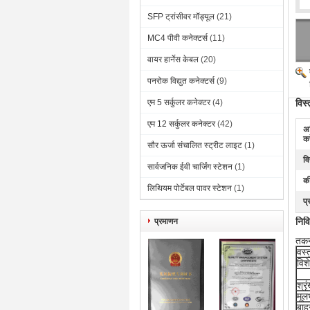
SFP ट्रांसीवर मॉड्यूल
(21)
MC4 पीवी कनेक्टर्स
(11)
वायर हार्नेस केबल
(20)
पनरोक विद्युत कनेक्टर्स
(9)
एम 5 सर्कुलर कनेक्टर
(4)
विस्
एम 12 सर्कुलर कनेक्टर
(42)
अ
कर
सौर ऊर्जा संचालित स्ट्रीट लाइट
(1)
वि
सार्वजनिक ईवी चार्जिंग स्टेशन
(1)
की
लिथियम पोर्टेबल पावर स्टेशन
(1)
प्
निव
प्रमाणन
तकनी
वस्त
विश
श्र
मूल
बाह