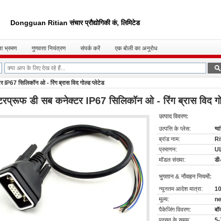
Dongguan Ritian संचार प्रौद्योगिकी कं, लिमिटेड
ा भ्रमण
गुणवत्ता नियंत्रण
संपर्क करें
एक बोली का अनुरोध
 IP67 सिलिकॉन ओ - रिंग ब्रास विद गोल्ड प्लेटेड
टरप्रूफ डी सब कनेक्टर IP67 सिलिकॉन ओ - रिंग ब्रास विद गोल्
उत्पाद विवरण:
उत्पत्ति के प्लेस:
ग्व
ब्रांड नाम:
Ri
प्रमाणन:
U
मॉडल संख्या:
डी
भुगतान & नौवहन नियमों:
न्यूनतम आदेश मात्रा:
10
मूल्य:
ne
पैकेजिंग विवरण:
बॉ
प्रसव के समय:
5-