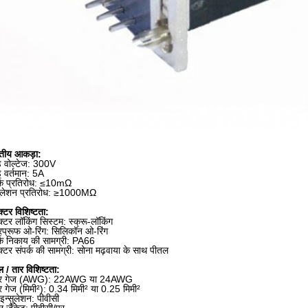
युतीय आकड़ा:
ेड वोल्टेज: 300V
ड वर्तमान: 5A
र्क प्रतिरोध: ≤10mΩ
सुलेशन प्रतिरोध: ≥1000MΩ
्टर विशिष्टता:
्टर लॉकिंग सिस्टम: स्क्रू-लॉकिंग
रप्रूफ ओ-रिंग: सिलिकॉन ओ-रिंग
र्क निकाय की सामग्री: PA66
्टर संपर्क की सामग्री: सोना मढ़वाया के साथ पीतल
 / तार विशिष्टता:
यर गेज (AWG): 22AWG या 24AWG
र गेज (मिमी²): 0.34 मिमी² या 0.25 मिमी²
इन्सुलेशन: पीवीसी
 जैकेट: पीवीसी/पुर