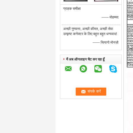
उपच
संप
ग्राहक समीक्षा
समा
निव
—— मोहम्मद
मुख
अच्छी गुणवत्ता, अच्छी कीमत, अच्छी सेवा
कार
उत्कृष्ट कनेक्टर के लिए बहुत बहुत धन्यवाद!
वर्त
दबा
—— थियागो मोनज़ो
इन्
वर्क
संपर
मैं अब ऑनलाइन चैट कर रहा हूँ
ज्व
जिं