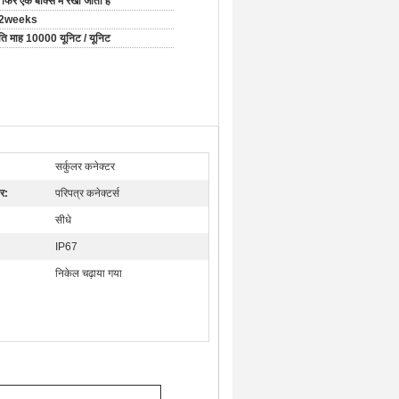
 फिर एक बॉक्स में रखा जाता है
-2weeks
रति माह 10000 यूनिट / यूनिट
सर्कुलर कनेक्टर
र:
परिपत्र कनेक्टर्स
सीधे
IP67
निकेल चढ़ाया गया