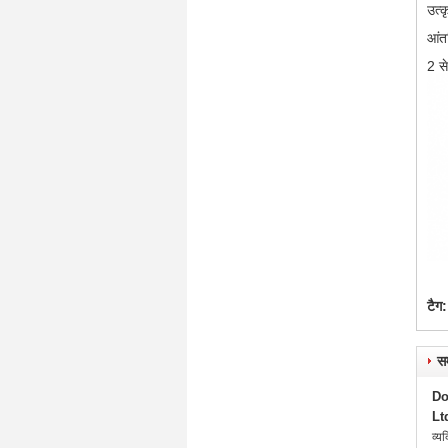
उत्
आंत
2 से
टैग:
सम
Do
Lt
व्यक