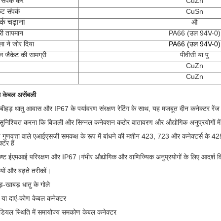
संपर्क करें
CuZn
ट संपर्क
CuSn
र्क चढ़ाना
औ
ी तापमान
PA66 (उल 94V-0)
ला ने जोर दिया
PA66 (उल 94V-0)
ल जैकेट की सामग्री
पीवीसी या पु
CuZn
CuZn
 केबल असेंबली
बीहड़ धातु आवास और IP67 के पर्यावरण संरक्षण रेटिंग के साथ, यह मजबूत दीन कनेक्टर रेंज
सुनिश्चित करना कि बिजली और सिग्नल कनेक्शन कठोर वातावरण और औद्योगिक अनुप्रयोगों में 
 गुणवत्ता वाले एआईएसजी समकक्ष के रूप में बांधने की मशीन 423, 723 और कनेक्टर्स के 425 प
्टर हैं
ृष्ट ईएमआई परिरक्षण और IP67।गंभीर औद्योगिक और वाणिज्यिक अनुप्रयोगों के लिए आदर्श विकल
यों और बढ़ते तरीकों।
़-खाबड़ धातु के गोले
े या दाएं-कोण केबल कनेक्टर
ेडियल स्थिति में समायोज्य समकोण केबल कनेक्टर