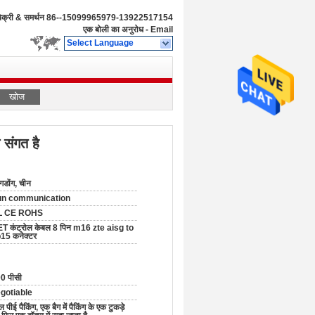
िक्री & समर्थन
86--15099965979-13922517154
एक बोली का अनुरोध
-
Email
Select Language
खोज
 संगत है
ांगडोंग, चीन
un communication
L CE ROHS
T कंट्रोल केबल 8 पिन m16 zte aisg to
15 कनेक्टर
0 पीसी
gotiable
 पीई पैकिंग, एक बैग में पैकिंग के एक टुकड़े