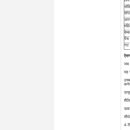
पिन 
सॉके
संप
ऊपर
महि
केब
पेंच
नट
ऐसग
जब 
यह 
उच्च
कनेक
उत्क
शैलि
ऊबड
सीध
4-र