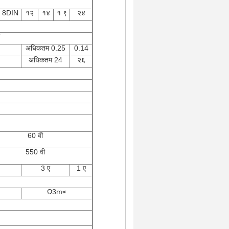
8DIN
१२
१४
१ ९
२४
अधिकतम 0.25
0.14
अधिकतम 24
२६
60 वी
550 वी
3 ए
1 ए
Ω3m≤