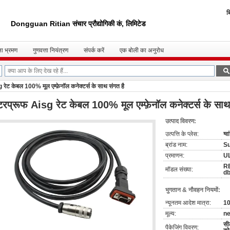
ब
Dongguan Ritian संचार प्रौद्योगिकी कं, लिमिटेड
ा भ्रमण
गुणवत्ता नियंत्रण
संपर्क करें
एक बोली का अनुरोध
रेट केबल 100% मूल एम्फ़ेनॉल कनेक्टर्स के साथ संगत है
टरप्रूफ Aisg रेट केबल 100% मूल एम्फ़ेनॉल कनेक्टर्स के साथ
उत्पाद विवरण:
उत्पत्ति के प्लेस:
ग्व
ब्रांड नाम:
S
प्रमाणन:
U
RE
मॉडल संख्या:
db
भुगतान & नौवहन नियमों:
न्यूनतम आदेश मात्रा:
10
मूल्य:
ne
सील
पैकेजिंग विवरण: