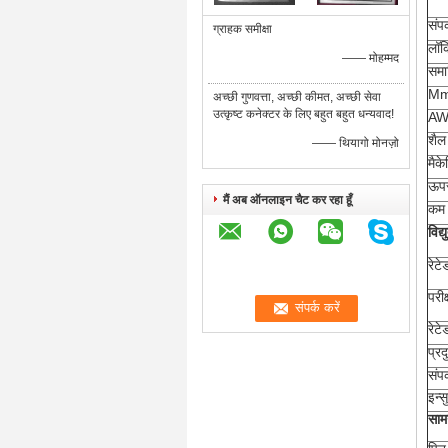
संपर
ग्राहक समीक्षा
लॉक
—— मोहम्मद
समाप
Mm 
अच्छी गुणवत्ता, अच्छी कीमत, अच्छी सेवा
उत्कृष्ट कनेक्टर के लिए बहुत बहुत धन्यवाद!
AWG
शैल 
—— थियागो मोनज़ो
मैक
ऊपर
मैं अब ऑनलाइन चैट कर रहा हूँ
कम 
विद्
रेटे
परीक
रेट
प्र
संपर
इन्
सामग