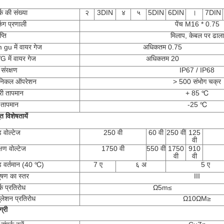
्क की संख्या
२
3DIN
४
५
5DIN
6DIN
।
7DIN
िंग प्रणाली
पेंच M16 * 0.75
्ति
मिलाप, केबल पर ढाला
gu में वायर गेज
अधिकतम 0.75
 में वायर गेज
अधिकतम 20
संरक्षण
IP67 / IP68
ेनिकल ऑपरेशन
> 500 संभोग चक्र
ी तापमान
+ 85 ℃
तापमान
-25 ℃
युत विशेषतायें
ड वोल्टेज
250 वी
60 वी
250 वी
125
वी
्षण वोल्टेज
1750 वी
550 वी
1750
910
वी
वी
ेड वर्तमान (40 ℃)
7 ए
६ अ
5 ए
दुषण का स्तर
III
्क प्रतिरोध
Ω5m≤
सुलेशन प्रतिरोध
Ω10ΩM≥
्री