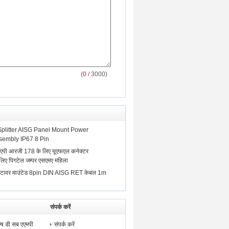
(
0
/ 3000)
litter AISG Panel Mount Power
sembly IP67 8 Pin
 एपी आरजी 178 के लिए यूएफएल कनेक्टर
िए पिगटेल जम्पर एसएमए महिला
लिए टावर माउंटेड 8pin DIN AISG RET केबल 1m
संपर्क करें
रुष डी सब एएमपी
संपर्क करें