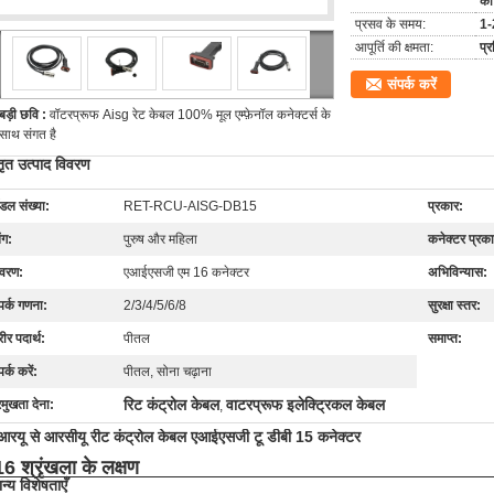
को
प्रसव के समय:
1
आपूर्ति की क्षमता:
प्
संपर्क करें
बड़ी छवि :
वॉटरप्रूफ Aisg रेट केबल 100% मूल एम्फ़ेनॉल कनेक्टर्स के
साथ संगत है
तृत उत्पाद विवरण
डल संख्या:
RET-RCU-AISG-DB15
प्रकार:
ंग:
पुरुष और महिला
कनेक्टर प्रका
िवरण:
एआईएसजी एम 16 कनेक्टर
अभिविन्यास:
पर्क गणना:
2/3/4/5/6/8
सुरक्षा स्तर:
ीर पदार्थ:
पीतल
समाप्त:
पर्क करें:
पीतल, सोना चढ़ाना
रिट कंट्रोल केबल
वाटरप्रूफ इलेक्ट्रिकल केबल
रमुखता देना:
,
रयू से आरसीयू रीट कंट्रोल केबल एआईएसजी टू डीबी 15 कनेक्टर
 श्रृंखला के लक्षण
न्य विशेषताएँ