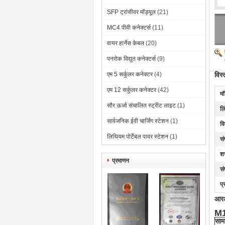
SFP ट्रांसीवर मॉड्यूल
(21)
MC4 पीवी कनेक्टर्स
(11)
वायर हार्नेस केबल
(20)
पनरोक विद्युत कनेक्टर्स
(9)
एम 5 सर्कुलर कनेक्टर
(4)
विस्
एम 12 सर्कुलर कनेक्टर
(42)
मॉ
सौर ऊर्जा संचालित स्ट्रीट लाइट
(1)
लि
सार्वजनिक ईवी चार्जिंग स्टेशन
(1)
व
लिथियम पोर्टेबल पावर स्टेशन
(1)
सं
शर
प्रमाणन
सं
प्
आरआ
M16
सामा