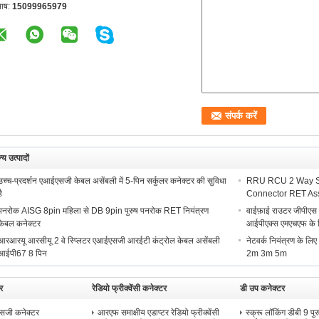
भाष:
15099965979
्य उत्पादों
उच्च-प्रदर्शन एआईएसजी केबल असेंबली में 5-पिन सर्कुलर कनेक्टर की सुविधा
RRU RCU 2 Way Sp
ै
Connector RET As
पनरोक AISG 8pin महिला से DB 9pin पुरुष पनरोक RET नियंत्रण
वाईफ़ाई राउटर जीपीएस
केबल कनेक्टर
आईपीएक्स एमएचएफ के ल
आरआरयू आरसीयू 2 वे स्प्लिटर एआईएसजी आरईटी कंट्रोल केबल असेंबली
नेटवर्क नियंत्रण के 
आईपी67 8 पिन
2m 3m 5m
र
रेडियो फ्रीक्वेंसी कनेक्टर
डी उप कनेक्टर
जी कनेक्टर
आरएफ समाक्षीय एडाप्टर रेडियो फ्रीक्वेंसी
स्क्रू लॉकिंग डीबी 9 पु